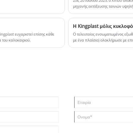
Στις 20 Ιουλίου 2025, ο Xinbo ολο
ποικίλων αναγκών συσκευασίας των
μηχανής εκτόξευσης ταινιών υψηλή
βιομηχανιών.
επίσημη λειτουργία του εξοπλισμού
ingplast ευχαριστεί επίσης κάθε
Ο τελευταίος ενσωματωμένος εξωθη
 του καλοκαιριού.
με ένα πλαίσιο) ολοκλήρωσε με επι