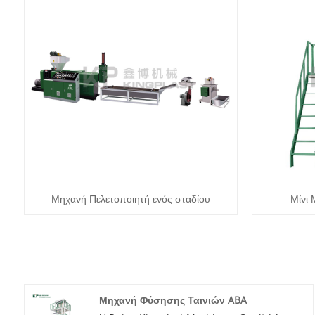
Μηχανή Πελετοποιητή ενός σταδίου
Μίνι
Μηχανή Φύσησης Ταινιών ABA