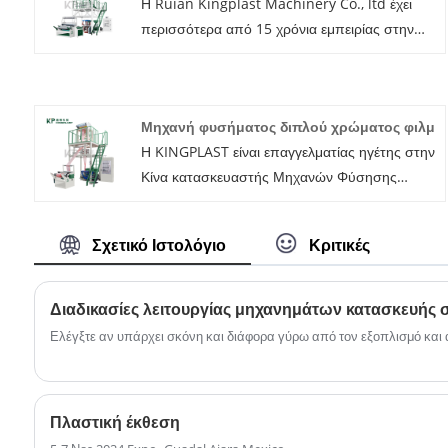
Η Ruian Kingplast Machinery Co., ltd έχει
περισσότερα από 15 χρόνια εμπειρίας στην
παραγωγή μηχανής εμφύσησης μεμβράνης
πολλαπλών στρώσεων. Η μηχανή εμφύσησης
φιλμ ABA είναι μια δημοφιλής μηχανή
Μηχανή φυσήματος διπλού χρώματος φιλμ
εμφύσησης φιλμ πολλαπλών στρώσεων τα
Η KINGPLAST είναι επαγγελματίας ηγέτης στην
τελευταία χρόνια, η μηχανή φουσκώματος
Κίνα κατασκευαστής Μηχανών Φύσησης
ταινιών ABA kingplast έκανε την ικανότητα να
Διπλής Έγχρωμης Ταινίας με υψηλή ποιότητα
παράγει φιλμ πολλαπλών στρώσεων με
και λογική τιμή. Καλώς ήρθατε να
συγκεκριμένες ιδιότητες και οικονομική
Σχετικό Ιστολόγιο
Κριτικές
επικοινωνήσετε μαζί μας.
αποδοτικότητα το καθιστά μια προτιμώμενη
επιλογή σε πολλούς τομείς.
Διαδικασίες λειτουργίας μηχανημάτων κατασκευής 
Ελέγξτε αν υπάρχει σκόνη και διάφορα γύρω από τον εξοπλισμό και 
Πλαστική έκθεση