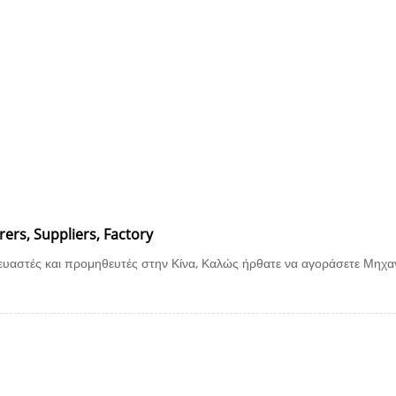
ς
Προϊόντα
Νέα
Κατεβάστε
Απ
s, Suppliers, Factory
αστές και προμηθευτές στην Κίνα, Καλώς ήρθατε να αγοράσετε Μηχα