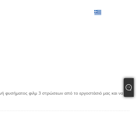
ελληνικά
οστολή Ερώτησης
Επικοινωνήστε μαζί μας
νή φυσήματος φιλμ 3 στρώσεων από το εργοστάσιό μας και να