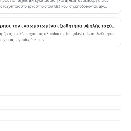
κλήρωσε επιτυχώς την εγκατάσταση και τη θέση σε λειτουργία μιας
ς ταχύτητας στο εργαστήριο του Μεξικού, σηματοδοτώντας την
.
Η Kingplast μόλις κυκλοφόρησε τον ενσωματωμένο εξωθητήρα υψηλής ταχύτητας Mono layer!
τήρας υψηλής ταχύτητας πλαισίου της Kingplast (πέντε εξωθητήρες
τυχία τις εργασίες δοκιμών.