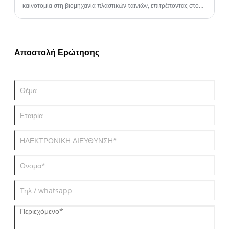
καινοτομία στη βιομηχανία πλαστικών ταινιών, επιτρέποντας στους
κατασκευαστές να παράγουν φιλμ υψηλής ποιότητας με
βελτιωμένη αντοχή, διαύγεια και ιδιότητες φραγμού. Εταιρείες
όπως η Ruian Kingplast Machinery Co.,Ltd. ειδικεύονται στο
σχεδιασμό και την παροχή προηγμένων μηχανών εμφύσησης φιλμ
Αποστολή Ερώτησης
πολλαπλών στρώσεων που ενισχύουν την αποδοτικότητα της
παραγωγής και την ευελιξία του προϊόντος.