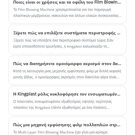
Ποιες είναι οι χρήσεις και τα οφέλη του Film Blowing Machine;
Το Film Blowing Machine χρησιμοποιείται για την παραγωγή
πλαστικών μεμβρανών, σακουλών και άλλων υλικών συσκευασίας.
Σε αυτό το άρθρο, θα ρίξουμε μια ματιά σε μερικές από τις χρήσεις
και τα οφέλη του.
Ξέρετε πώς να επιλέξετε συστήματα περιστροφής για μηχανή φυσήματος φιλμ; Και ποια είναι η διαφορά μεταξύ τους;
Ξέρετε πώς να επιλέξετε ένα περιστροφικό σύστημα τώρα; Εάν
έχετε οποιεσδήποτε ερωτήσεις, η kingplast καλωσορίζει τη
διαβούλευση σας και θα σας δώσει πιο επαγγελματικές και
λεπτομερείς απαντήσεις.
Πώς να διατηρήσετε ομοιόμορφο αερισμό στον δακτύλιο αέρα μιας μηχανής φυσήματος φιλμ με διπλή κεφαλή με μονή βίδα;
Κατά τη λειτουργία μιας μηχανής εμφύσησης φιλμ με διπλή κεφαλή
μονής βίδας, ο ομοιόμορφος αερισμός στον δακτύλιο αέρα είναι
ένας κρίσιμος παράγοντας για τη διασφάλιση της ποιότητας του
πλαστικού φιλμ.
Η Kingplast μόλις κυκλοφόρησε τον ενσωματωμένο εξωθητήρα υψηλής ταχύτητας Mono layer!
Ο τελευταίος ενσωματωμένος εξωθητήρας υψηλής ταχύτητας
πλαισίου της Kingplast (πέντε εξωθητήρες με ένα πλαίσιο)
ολοκλήρωσε με επιτυχία τις εργασίες δοκιμών.
Πώς μια μηχανή εμφύσησης φιλμ πολλαπλών στρώσεων βελτιώνει την παραγωγή πλαστικών ταινιών;
​Το Multi Layer Film Blowing Machine έχει γίνει μια κρίσιμη