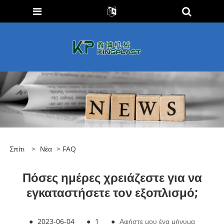
Σπίτι
>
Νέα
>
FAQ
Πόσες ημέρες χρειάζεστε για να
εγκαταστήσετε τον εξοπλισμό;
●
2023-06-04
●
1
●
Αφήστε μου ένα μήνυμα